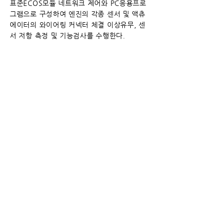
표준ECOS모듈 네트워크 제어와 PC응용프로
그램으로 구성하여 엔진의 각종 센서 및 액츄
에이터의 와이어링 커넥터 체결
이상유무, 센
서 저항 측정 및 기능검사를 수행한다.
범퍼모듈
표준 ECOS모듈과 PC응용프로그램 구성으로
범퍼모듈 조립 완성품을 구성하는 각 전장품
(Lamp, PAS, 기타)에 대한
​와이어링 커넥터
체결 이상 유무, 부하전류 측정, CAN, LIN통
신과 부품기능 및 성능 검사를 수행한다.